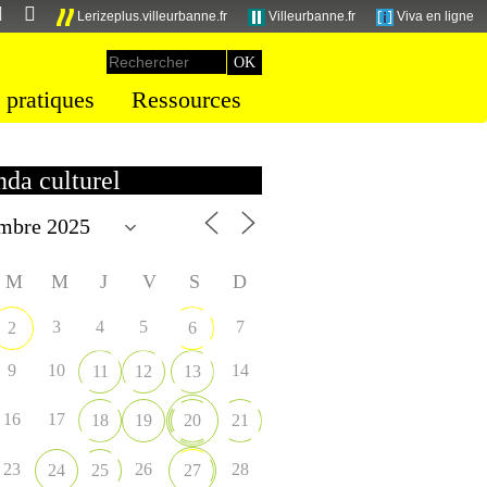
Lerizeplus.villeurbanne.fr
Villeurbanne.fr
Viva en ligne
 pratiques
Ressources
da culturel
M
M
J
V
S
D
3
4
5
7
2
6
9
10
14
11
12
13
16
17
18
19
20
21
23
26
28
24
25
27