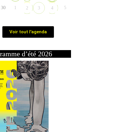
30
1
5
2
3
4
Voir tout l'agenda
ramme d’été 2026