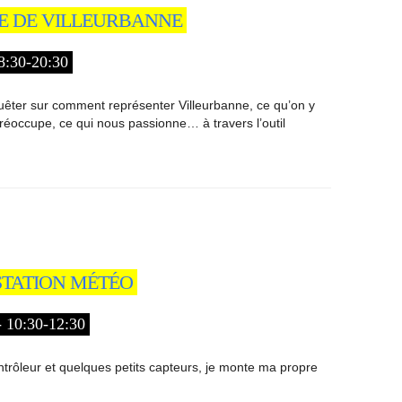
E DE VILLEURBANNE
:30-20:30
êter sur comment représenter Villeurbanne, ce qu’on y
préoccupe, ce qui nous passionne… à travers l’outil
STATION MÉTÉO
10:30-12:30
trôleur et quelques petits capteurs, je monte ma propre