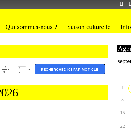
Qui sommes-nous ?
Saison culturelle
Info
Agen
ltre (ci dessous) puis validez
RECHERCHEZ ICI PAR MOT CLÉ
L
1
026
8
15
22