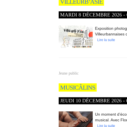
VILLEURB’ASIE
MARDI 8 DÉCEMBRE 2026 - 
Exposition photog
Villeurbannaises d
Lire la suite
Jeune public
MUSICÂLINS
JEUDI 10 DÉCEMBRE 2026 - 0
Un moment d’écout
musical. Avec Flo
Lire la suite