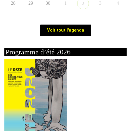
28
29
30
1
3
4
2
Voir tout l'agenda
Programme d’été 2026