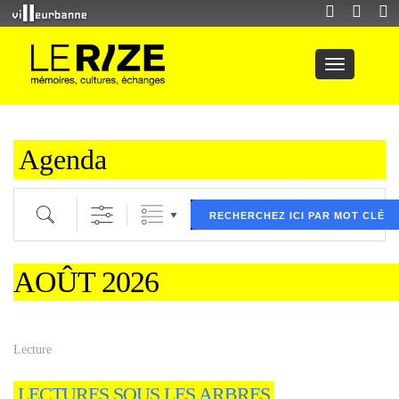
Agenda
Recherche par mot clé (ici) et / ou filtre (ci dessous) puis validez
RECHERCHEZ ICI PAR MOT CLÉ
AOÛT 2026
Lecture
LECTURES SOUS LES ARBRES