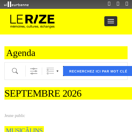
Agenda
Recherche par mot clé (ici) et / ou filtre (ci dessous) puis validez
RECHERCHEZ ICI PAR MOT CLÉ
SEPTEMBRE 2026
Jeune public
MUSICÂLINS