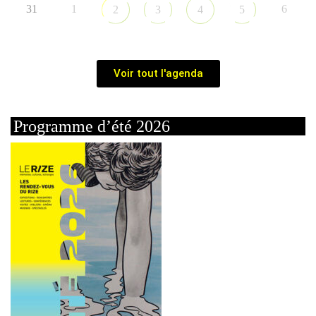
31
1
6
2
3
4
5
Voir tout l'agenda
Programme d’été 2026