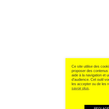
Ce site utilise des coo
proposer des contenus 
aide à la navigation et u
d’audience. Cet outil v
les accepter ou de les 
savoir plus
.
REGLAG