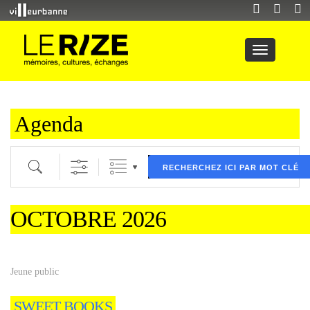
Agenda
Recherche par mot clé (ici) et / ou filtre (ci dessous) puis validez
RECHERCHEZ ICI PAR MOT CLÉ
OCTOBRE 2026
Jeune public
SWEET BOOKS