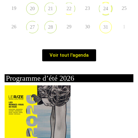
19
23
25
20
21
22
24
26
29
30
1
27
28
31
Voir tout l'agenda
Programme d’été 2026