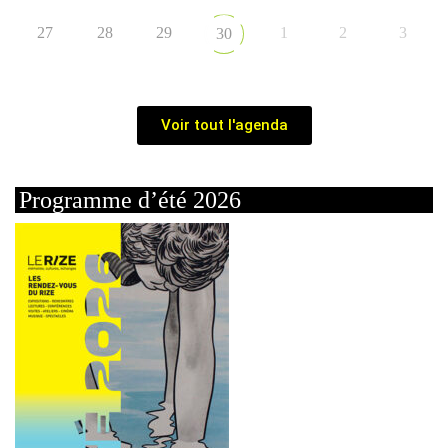
27
28
29
1
2
3
30
Voir tout l'agenda
Programme d’été 2026