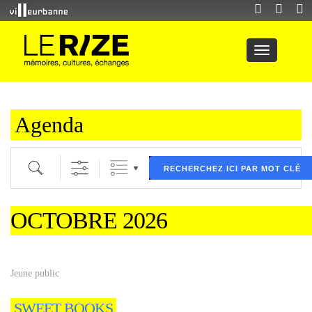
Agenda
Recherche par mot clé (ici) et / ou filtre (ci dessous) puis validez
RECHERCHEZ ICI PAR MOT CLÉ
OCTOBRE 2026
Jeune public
SWEET BOOKS