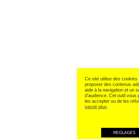
Ce site utilise des cookies
proposer des contenus ada
aide à la navigation et un s
d’audience. Cet outil vous
les accepter ou de les refu
savoir plus
.
REGLAGES