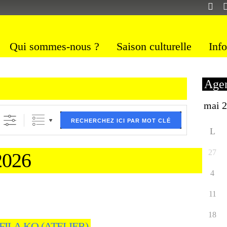
Qui sommes-nous ?
Saison culturelle
Info
Agen
ltre (ci dessous) puis validez
RECHERCHEZ ICI PAR MOT CLÉ
L
27
026
4
11
18
ILA KO (ATELIER)