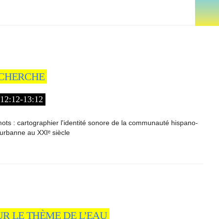
RECHERCHE
2:12-13:12
ts : cartographier l'identité sonore de la communauté hispano-
eurbanne au XXIᵉ siècle
UR LE THÈME DE L’EAU