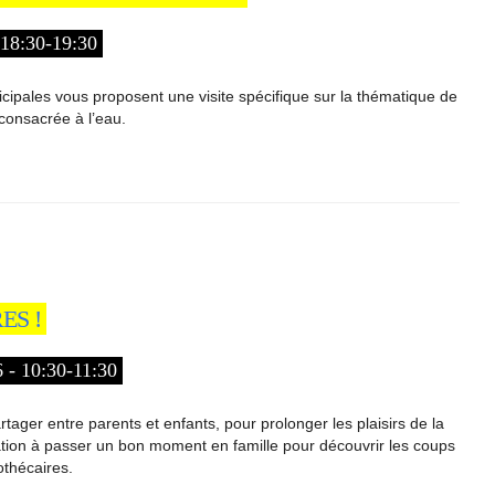
8:30-19:30
cipales vous proposent une visite spécifique sur la thématique de
 consacrée à l’eau.
ES !
 10:30-11:30
rtager entre parents et enfants, pour prolonger les plaisirs de la
tation à passer un bon moment en famille pour découvrir les coups
othécaires.