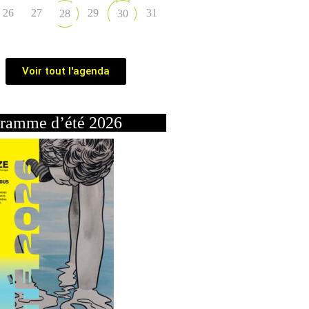
26
27
29
31
28
30
Voir tout l'agenda
ramme d’été 2026