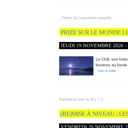
_Thème de l'exposition annuelle
PRIZE SUR LE MONDE 
JEUDI 19 NOVEMBRE 2026 - 
Le Chili, son hist
boutons au fonds 
Lire la suite
Partenariat avec la M.L.I.S.
(RE)MISE À NIVEAU : L
VENDREDI 20 NOVEMBRE 2026