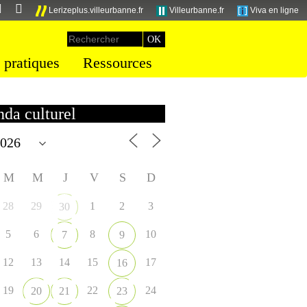
Lerizeplus.villeurbanne.fr
Villeurbanne.fr
Viva en ligne
 pratiques
Ressources
da culturel
M
M
J
V
S
D
28
29
1
2
3
30
5
6
8
10
7
9
12
13
14
15
17
16
19
22
24
20
21
23