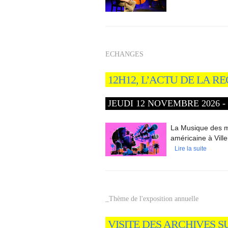
ECHANGES
12H12, L’ACTU DE LA 
JEUDI 12 NOVEMBRE 2026 - 1
La Musique des mo
américaine à Vill
Lire la suite
_Thème de l'exposition annuelle
VISITE DES ARCHIVES S