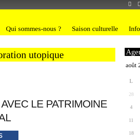
Qui sommes-nous ?
Saison culturelle
Info
Agen
loration utopique
L
28
AVEC LE PATRIMOINE
4
AL
11
18