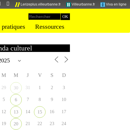
Lerizeplus.villeurbanne.fr
Villeurbanne.fr
Viva en ligne
 pratiques
Ressources
da culturel
M
M
J
V
S
D
29
31
1
2
3
30
5
7
8
9
10
6
12
14
16
17
13
15
19
21
22
23
24
20