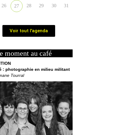
26
28
29
30
31
27
Voir tout l'agenda
e moment au café
ITION
é : photographie en milieu militant
mane Tourral