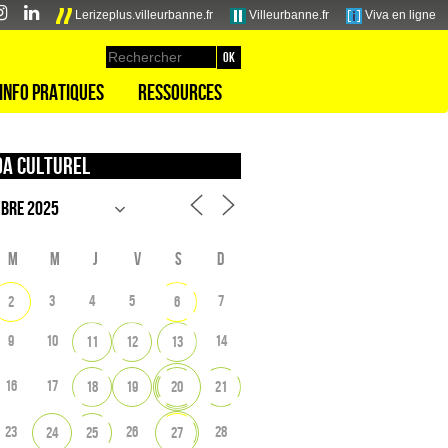
Lerizeplus.villeurbanne.fr
Villeurbanne.fr
Viva en ligne
Info pratiques
Ressources
a culturel
M
M
J
V
S
D
3
4
5
7
2
6
9
10
14
11
12
13
16
17
18
19
20
21
23
26
28
24
25
27