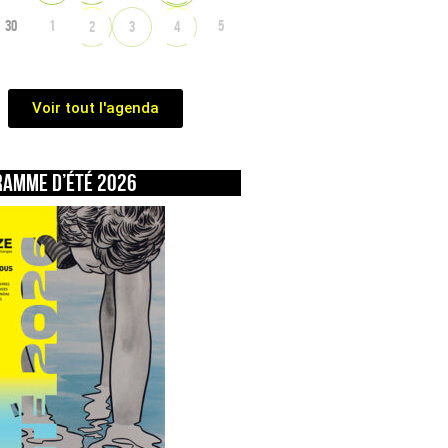
30
1
5
2
3
4
Voir tout l'agenda
ramme d’été 2026