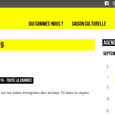
Qui sommes-nous ?
Saison culturelle
Agend
19
L
1
019 - TOUTE LA JOURNÉE
8
sur les luttes immigrées des années 70 dans la région
15
22