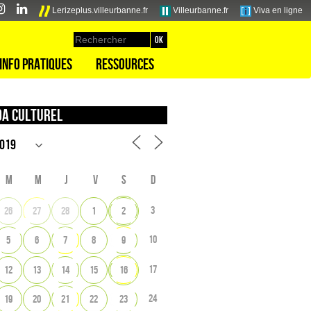
Lerizeplus.villeurbanne.fr
Villeurbanne.fr
Viva en ligne
Info pratiques
Ressources
a culturel
M
M
J
V
S
D
3
26
27
28
1
2
10
5
6
7
8
9
17
12
13
14
15
16
24
19
20
21
22
23