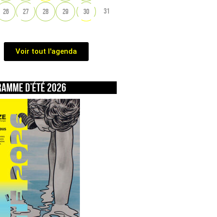
31
26
27
28
29
30
Voir tout l'agenda
ramme d’été 2026