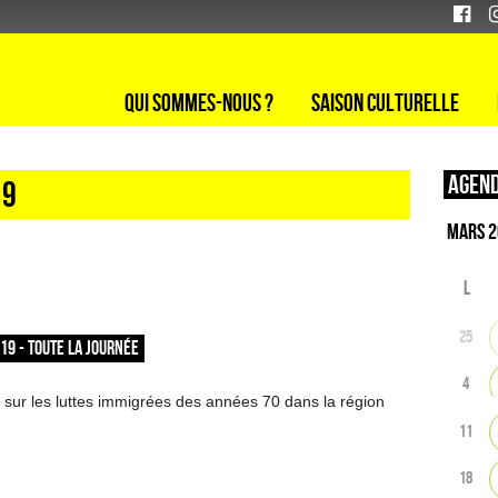
Qui sommes-nous ?
Saison culturelle
Agend
19
L
25
019 - TOUTE LA JOURNÉE
4
sur les luttes immigrées des années 70 dans la région
11
18