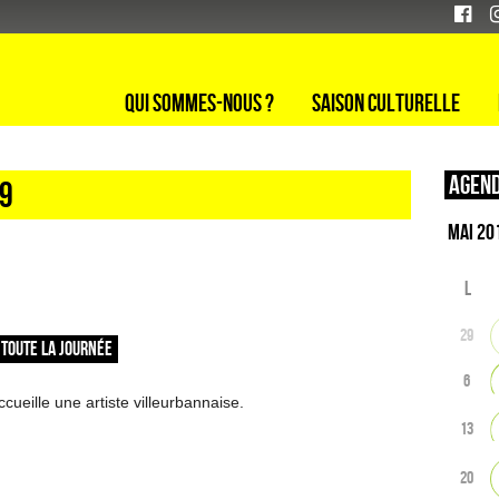
Qui sommes-nous ?
Saison culturelle
Agend
19
L
29
- TOUTE LA JOURNÉE
6
cueille une artiste villeurbannaise.
13
20