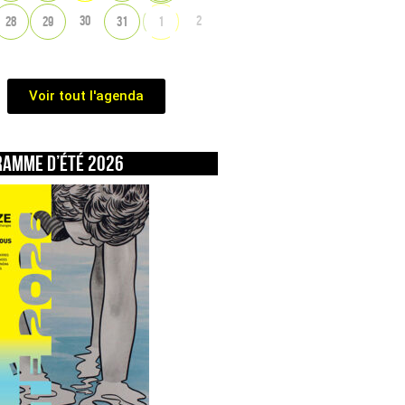
30
2
28
29
31
1
Voir tout l'agenda
ramme d’été 2026