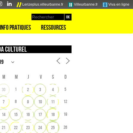
Lerizeplus.villeurbanne.fr
Villeurbanne.fr
Viva en ligne
Info pratiques
Ressources
a culturel
M
M
J
V
S
D
1
5
30
2
3
4
8
12
7
9
10
11
19
14
15
16
17
18
26
21
22
23
24
25