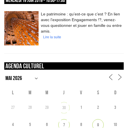
MERCREDI 19 JUIN 2019 - 16:00-17:00
Le patrimoine : qu’est-ce que c’est ? En lien
avec l’exposition Engagements !?, venez-
vous questionner et jouer en famille ou entre
amis.
Lire la suite
Agenda culturel
L
M
M
J
V
S
D
27
28
29
1
2
3
30
4
5
6
8
10
7
9