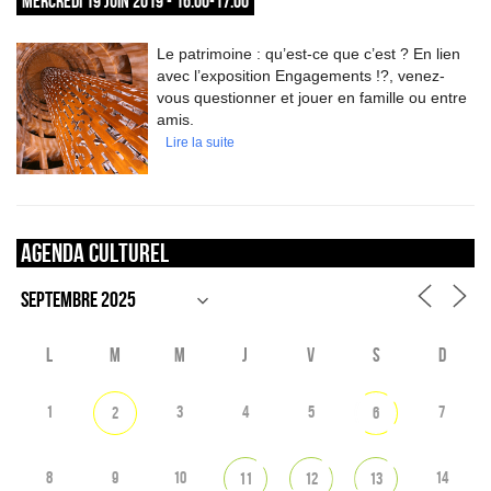
MERCREDI 19 JUIN 2019 - 16:00-17:00
Le patrimoine : qu’est-ce que c’est ? En lien
avec l’exposition Engagements !?, venez-
vous questionner et jouer en famille ou entre
amis.
Lire la suite
Agenda culturel
L
M
M
J
V
S
D
1
3
4
5
7
2
6
8
9
10
14
11
12
13