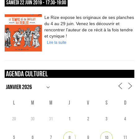
SAMEDI 22 JUIN 2019 - 17:30-19:00
Le Rize expose les originaux de ses planches
du 4 au 29 juin. Venez les découvrir et
rencontrer l’auteur de ce récit à la fois tendre
et cynique !
Lire la suite
Agenda culturel
L
M
M
J
V
S
D
29
30
31
1
2
3
4
5
6
7
9
11
8
10