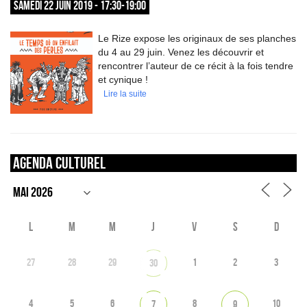
SAMEDI 22 JUIN 2019 - 17:30-19:00
Le Rize expose les originaux de ses planches
du 4 au 29 juin. Venez les découvrir et
rencontrer l’auteur de ce récit à la fois tendre
et cynique !
Lire la suite
Agenda culturel
L
M
M
J
V
S
D
27
28
29
1
2
3
30
4
5
6
8
10
7
9