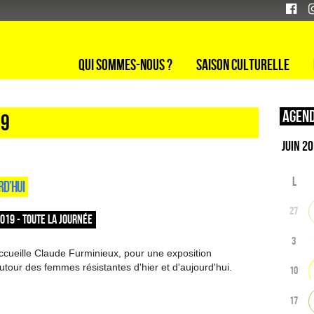
Qui sommes-nous ?
Saison culturelle
Agend
19
L
RD’HUI
27
2019 - TOUTE LA JOURNÉE
3
ccueille Claude Furminieux, pour une exposition
tour des femmes résistantes d'hier et d'aujourd'hui.
10
17