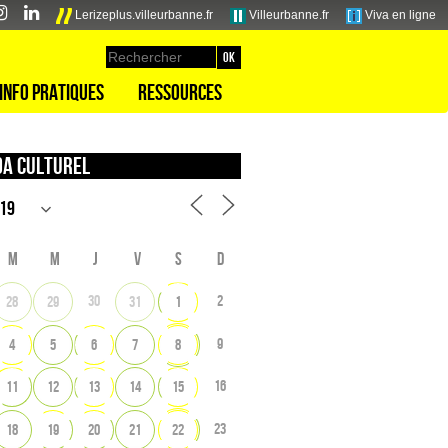
Lerizeplus.villeurbanne.fr
Villeurbanne.fr
Viva en ligne
Info pratiques
Ressources
a culturel
M
M
J
V
S
D
30
2
28
29
31
1
9
4
5
6
7
8
16
11
12
13
14
15
23
18
19
20
21
22