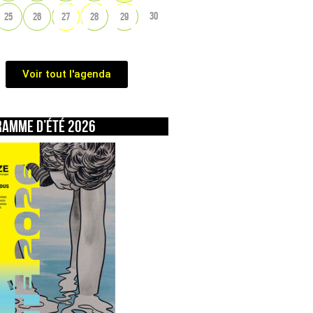
30
25
26
27
28
29
Voir tout l'agenda
ramme d’été 2026