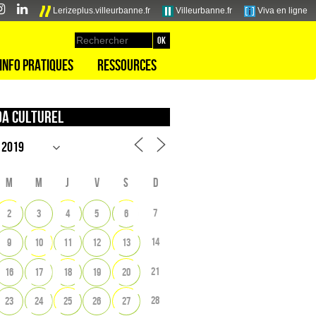
Lerizeplus.villeurbanne.fr
Villeurbanne.fr
Viva en ligne
Info pratiques
Ressources
a culturel
M
M
J
V
S
D
7
2
3
4
5
6
14
9
10
11
12
13
21
16
17
18
19
20
28
23
24
25
26
27