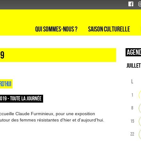
Qui sommes-nous ?
Saison culturelle
Agend
19
L
RD’HUI
1
2019 - TOUTE LA JOURNÉE
8
ccueille Claude Furminieux, pour une exposition
tour des femmes résistantes d'hier et d'aujourd'hui.
15
22