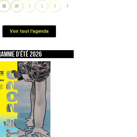
4
30
31
1
2
3
Voir tout l'agenda
ramme d’été 2026