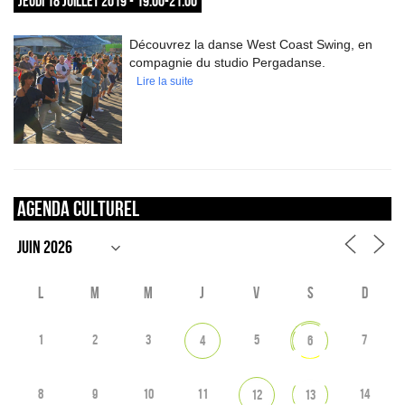
JEUDI 18 JUILLET 2019 - 19:00-21:00
Découvrez la danse West Coast Swing, en
compagnie du studio Pergadanse.
Lire la suite
Agenda culturel
L
M
M
J
V
S
D
1
2
3
5
7
4
6
8
9
10
11
14
12
13