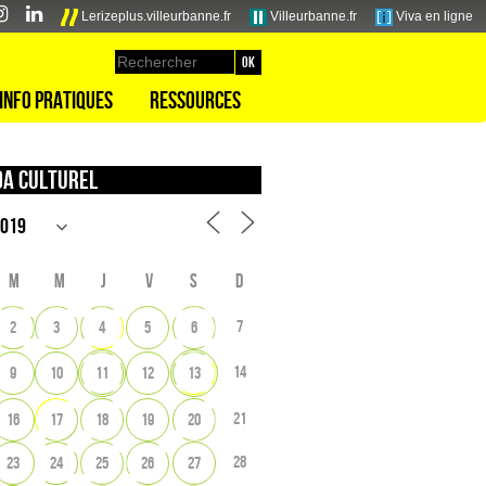
Lerizeplus.villeurbanne.fr
Villeurbanne.fr
Viva en ligne
Info pratiques
Ressources
a culturel
M
M
J
V
S
D
7
2
3
4
5
6
14
9
10
11
12
13
21
16
17
18
19
20
28
23
24
25
26
27