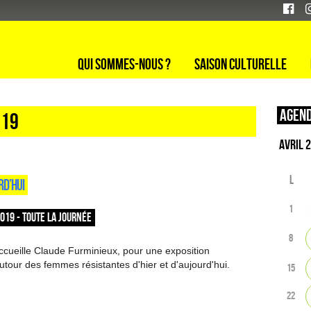
Qui sommes-nous ?
Saison culturelle
Agend
 19
L
RD’HUI
1
2019 - TOUTE LA JOURNÉE
8
ccueille Claude Furminieux, pour une exposition
tour des femmes résistantes d'hier et d'aujourd'hui.
15
22