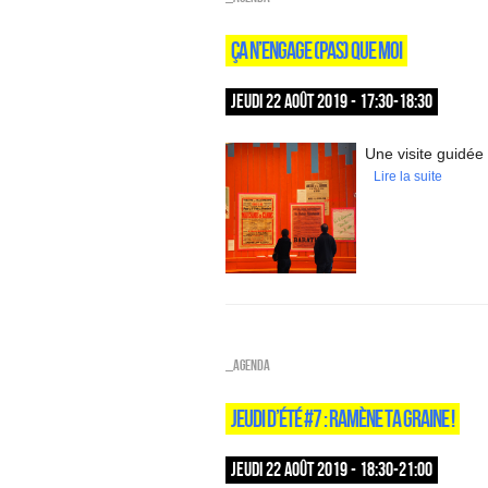
ÇA N’ENGAGE (PAS) QUE MOI
JEUDI 22 AOÛT 2019 - 17:30-18:30
Une visite guidée
Lire la suite
_Agenda
JEUDI D’ÉTÉ #7 : RAMÈNE TA GRAINE !
JEUDI 22 AOÛT 2019 - 18:30-21:00