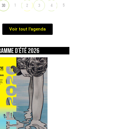
1
5
30
2
3
4
Voir tout l'agenda
ramme d’été 2026