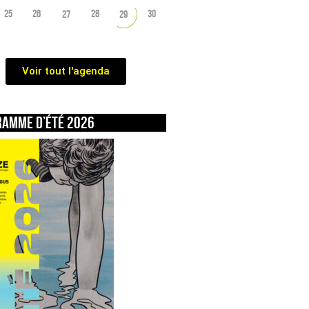
25
26
28
30
27
29
Voir tout l'agenda
ramme d’été 2026