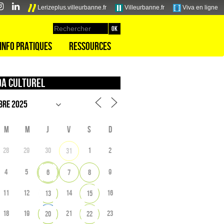
Lerizeplus.villeurbanne.fr
Villeurbanne.fr
Viva en ligne
Info pratiques
Ressources
a culturel
M
M
J
V
S
D
28
29
30
1
2
31
4
5
9
6
7
8
11
12
14
16
13
15
18
19
21
23
20
22