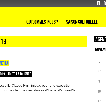
Qui sommes-nous ?
Saison culturelle
Agend
 19
L
RD’HUI
27
2019 - TOUTE LA JOURNÉE
3
ccueille Claude Furminieux, pour une exposition
tour des femmes résistantes d'hier et d'aujourd'hui.
10
17