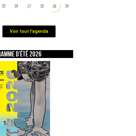
25
26
28
30
27
29
Voir tout l'agenda
ramme d’été 2026