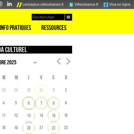
Lerizeplus.villeurbanne.fr
Villeurbanne.fr
Viva en ligne
Info pratiques
Ressources
a culturel
M
M
J
V
S
D
28
29
30
1
2
31
4
5
9
6
7
8
11
12
14
16
13
15
18
19
21
23
20
22