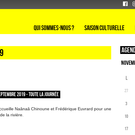
Qui sommes-nous ?
Saison culturelle
Agend
19
L
27
EPTEMBRE 2019 - TOUTE LA JOURNÉE
3
accueille Naânaâ Chinoune et Frédérique Euvrard pour une
de la rivière.
10
17