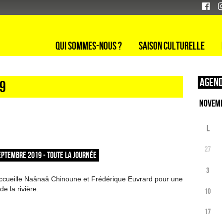
Qui sommes-nous ?
Saison culturelle
Agend
19
L
27
EPTEMBRE 2019 - TOUTE LA JOURNÉE
3
accueille Naânaâ Chinoune et Frédérique Euvrard pour une
de la rivière.
10
17