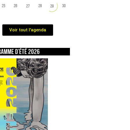
25
26
28
30
27
29
Voir tout l'agenda
ramme d’été 2026