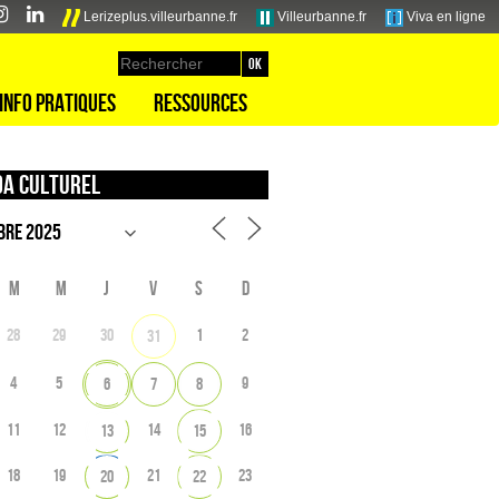
Lerizeplus.villeurbanne.fr
Villeurbanne.fr
Viva en ligne
Info pratiques
Ressources
a culturel
M
M
J
V
S
D
28
29
30
1
2
31
4
5
9
6
7
8
11
12
14
16
13
15
18
19
21
23
20
22