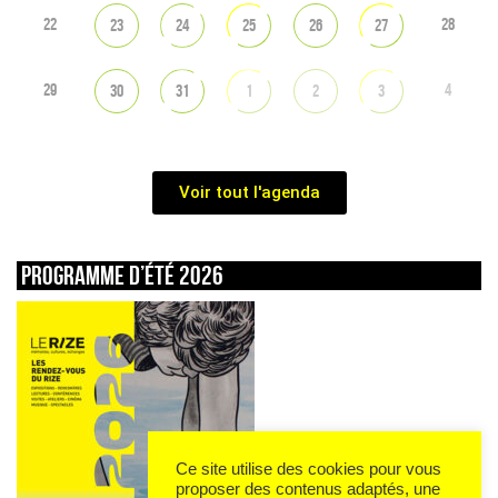
22
28
23
24
25
26
27
29
4
30
31
1
2
3
Voir tout l'agenda
Programme d’été 2026
Ce site utilise des cookies pour vous
proposer des contenus adaptés, une