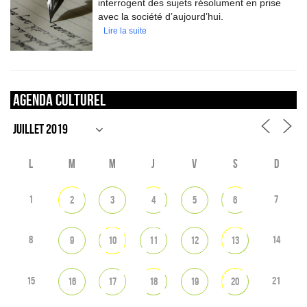
interrogent des sujets résolument en prise
avec la société d’aujourd’hui.
Lire la suite
Agenda culturel
L
M
M
J
V
S
D
1
7
2
3
4
5
6
8
14
9
10
11
12
13
15
21
16
17
18
19
20