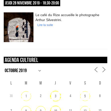
JEUDI 28 NOVEMBRE 2019 - 18:30-20:00
Le café du Rize accueille le photographe
Arthur Silvestrini.
Lire la suite
Agenda culturel
L
M
M
J
V
S
D
30
2
4
6
1
3
5
7
11
13
8
9
10
12