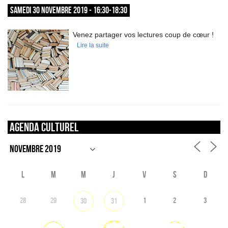
SAMEDI 30 NOVEMBRE 2019 - 16:30-18:30
Venez partager vos lectures coup de cœur !
Lire la suite
Agenda culturel
L
M
M
J
V
S
D
28
29
1
2
3
30
31