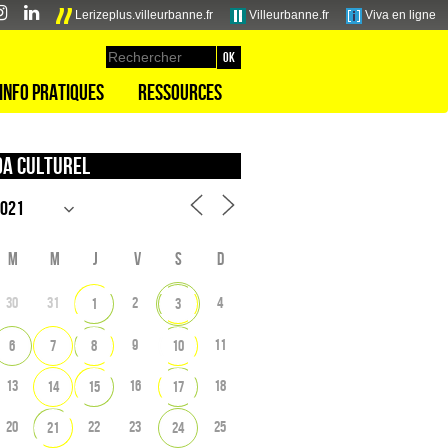
Lerizeplus.villeurbanne.fr
Villeurbanne.fr
Viva en ligne
Info pratiques
Ressources
a culturel
M
M
J
V
S
D
30
31
2
4
1
3
9
11
6
7
8
10
13
16
18
14
15
17
20
22
23
25
21
24