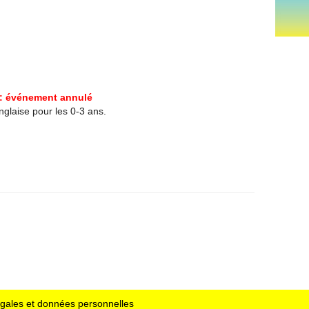
: événement annulé
glaise pour les 0-3 ans.
égales et données personnelles