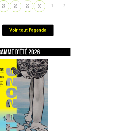
1
2
27
28
29
30
Voir tout l'agenda
ramme d’été 2026