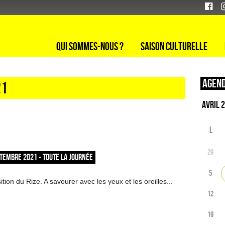
Qui sommes-nous ?
Saison culturelle
Agend
21
L
29
TEMBRE 2021 - TOUTE LA JOURNÉE
5
tion du Rize. A savourer avec les yeux et les oreilles...
12
19