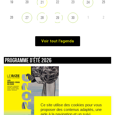
19
20
22
23
25
21
24
26
1
2
27
28
29
30
Voir tout l'agenda
Programme d’été 2026
Ce site utilise des cookies pour vous
proposer des contenus adaptés, une
aide à la navigation et un suivi