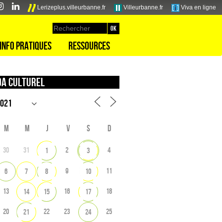
Lerizeplus.villeurbanne.fr
Villeurbanne.fr
Viva en ligne
Info pratiques
Ressources
a culturel
M
M
J
V
S
D
30
31
2
4
1
3
9
11
6
7
8
10
13
16
18
14
15
17
20
22
23
25
21
24