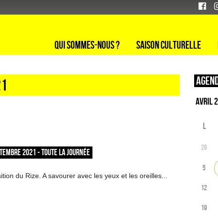
Qui sommes-nous ?
Saison culturelle
Agend
21
L
29
TEMBRE 2021 - TOUTE LA JOURNÉE
5
tion du Rize. A savourer avec les yeux et les oreilles...
12
19