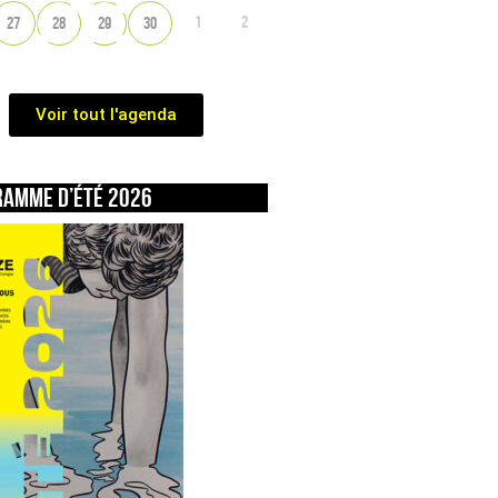
1
2
27
28
29
30
Voir tout l'agenda
ramme d’été 2026