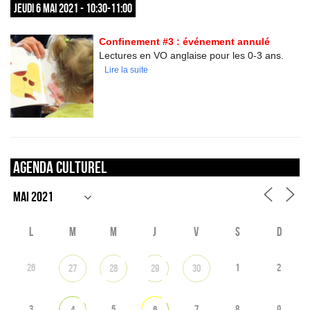
JEUDI 6 MAI 2021 - 10:30-11:00
Confinement #3 : événement annulé
Lectures en VO anglaise pour les 0-3 ans.
Lire la suite
Agenda culturel
L
M
M
J
V
S
D
26
1
2
27
28
29
30
3
5
7
8
9
4
6