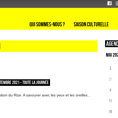
Qui sommes-nous ?
Saison culturelle
Agend
1
L
27
TEMBRE 2021 - TOUTE LA JOURNÉE
4
tion du Rize. A savourer avec les yeux et les oreilles...
11
18