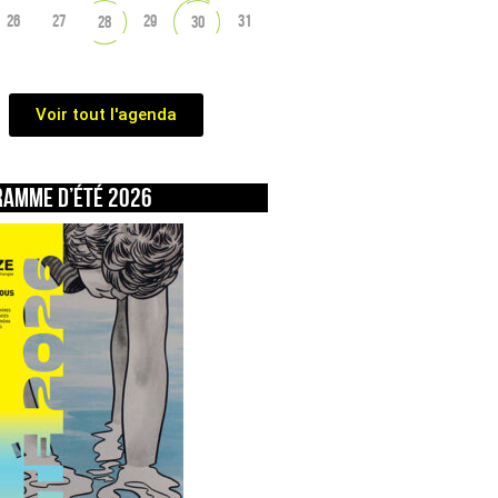
26
27
29
31
28
30
Voir tout l'agenda
ramme d’été 2026