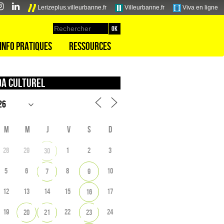
Lerizeplus.villeurbanne.fr
Villeurbanne.fr
Viva en ligne
Info pratiques
Ressources
a culturel
M
M
J
V
S
D
28
29
1
2
3
30
5
6
8
10
7
9
12
13
14
15
17
16
19
22
24
20
21
23