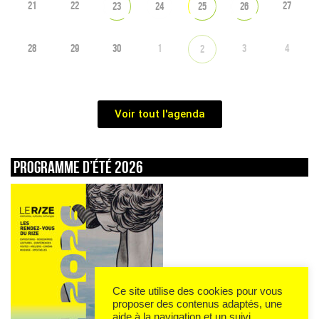
21
22
27
23
24
25
26
28
29
30
1
3
4
2
Voir tout l'agenda
Programme d’été 2026
Ce site utilise des cookies pour vous
proposer des contenus adaptés, une
aide à la navigation et un suivi