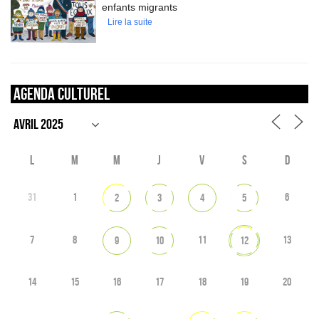
enfants migrants
Lire la suite
Agenda culturel
L
M
M
J
V
S
D
31
1
6
2
3
4
5
7
8
11
13
9
10
12
14
15
16
17
18
19
20