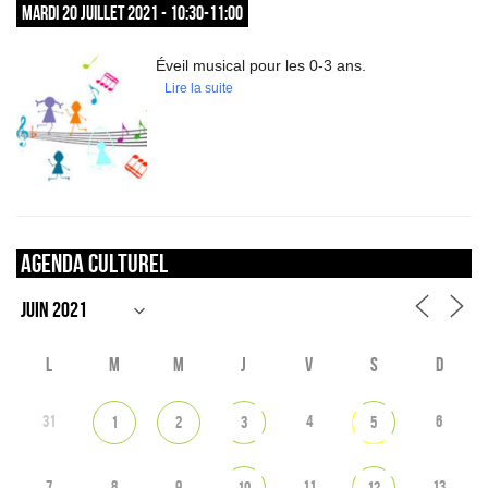
MARDI 20 JUILLET 2021 - 10:30-11:00
Éveil musical pour les 0-3 ans.
Lire la suite
Agenda culturel
L
M
M
J
V
S
D
31
4
6
1
2
3
5
7
8
9
11
13
10
12