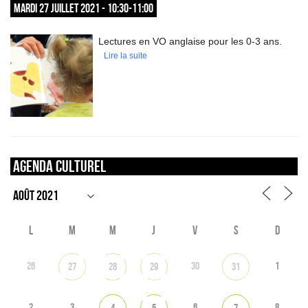
MARDI 27 JUILLET 2021 - 10:30-11:00
Lectures en VO anglaise pour les 0-3 ans.
Lire la suite
Agenda culturel
L
M
M
J
V
S
D
26
30
1
27
28
29
31
2
3
6
8
4
5
7