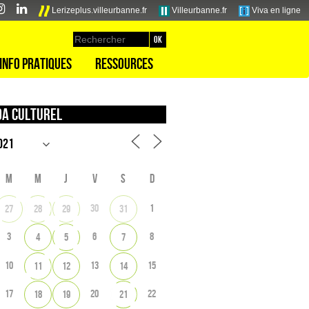
Lerizeplus.villeurbanne.fr
Villeurbanne.fr
Viva en ligne
Info pratiques
Ressources
a culturel
M
M
J
V
S
D
30
1
27
28
29
31
3
6
8
4
5
7
10
13
15
11
12
14
17
20
22
18
19
21