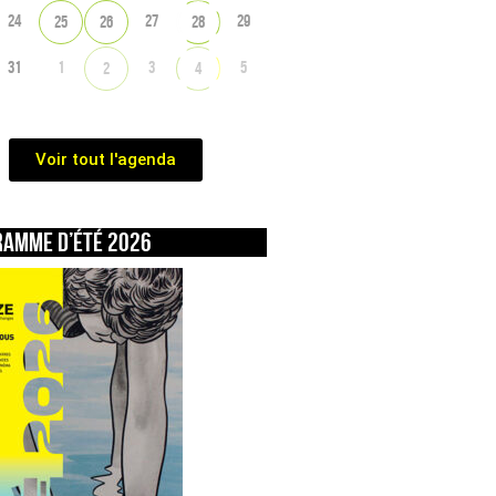
24
27
29
25
26
28
31
1
3
5
2
4
Voir tout l'agenda
ramme d’été 2026