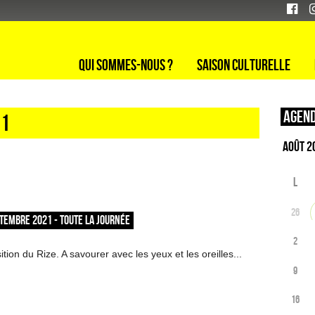
Qui sommes-nous ?
Saison culturelle
Agend
21
L
26
TEMBRE 2021 - TOUTE LA JOURNÉE
2
tion du Rize. A savourer avec les yeux et les oreilles...
9
16