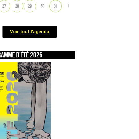
30
1
27
28
29
31
Voir tout l'agenda
ramme d’été 2026