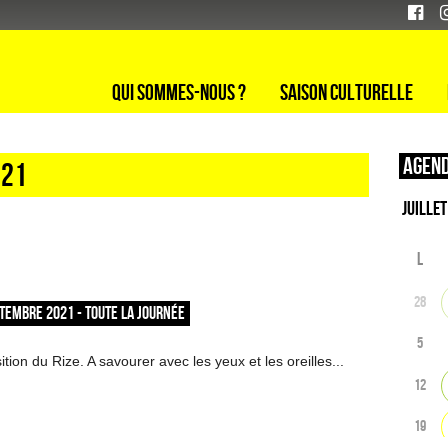
Qui sommes-nous ?
Saison culturelle
Agend
 21
L
28
TEMBRE 2021 - TOUTE LA JOURNÉE
5
tion du Rize. A savourer avec les yeux et les oreilles...
12
19