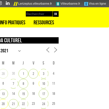
Lerizeplus.villeurbanne.fr
Villeurbanne.fr
Viva en ligne
Info pratiques
Ressources
a culturel
M
M
J
V
S
D
30
4
29
1
2
3
6
9
11
7
8
10
14
16
18
13
15
17
23
25
20
21
22
24