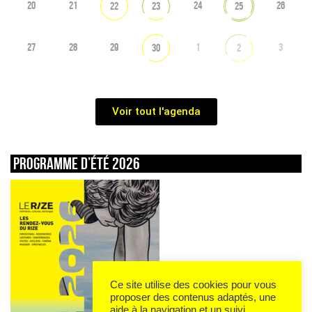
20
21
24
26
22
23
25
27
28
29
1
3
30
2
Voir tout l'agenda
Programme d’été 2026
Ce site utilise des cookies pour vous
proposer des contenus adaptés, une
aide à la navigation et un suivi