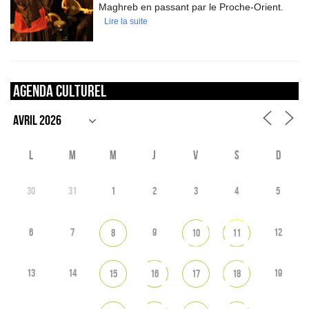
Maghreb en passant par le Proche-Orient.
Lire la suite
Agenda culturel
L
M
M
J
V
S
D
30
31
1
2
3
4
5
6
7
9
12
8
10
11
13
14
19
15
16
17
18