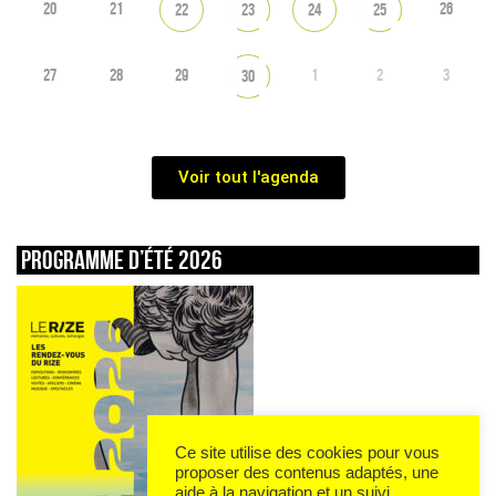
20
21
26
22
23
24
25
27
28
29
1
2
3
30
Voir tout l'agenda
Programme d’été 2026
Ce site utilise des cookies pour vous
proposer des contenus adaptés, une
aide à la navigation et un suivi