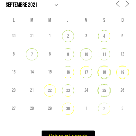
L
M
M
J
V
S
D
30
31
1
3
5
2
4
6
8
12
7
9
10
11
13
14
15
16
17
18
19
20
21
24
26
22
23
25
27
28
29
1
3
30
2