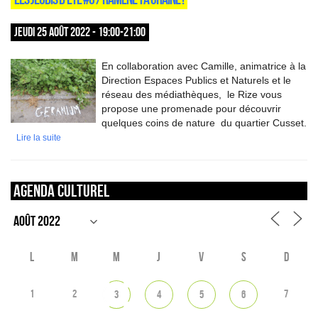
JEUDI 25 AOÛT 2022 - 19:00-21:00
En collaboration avec Camille, animatrice à la
Direction Espaces Publics et Naturels et le
réseau des médiathèques, le Rize vous
propose une promenade pour découvrir
quelques coins de nature du quartier Cusset.
Lire la suite
Agenda culturel
L
M
M
J
V
S
D
1
2
7
3
4
5
6