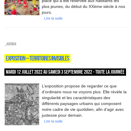
place qui a été réservée aux habitants les
plus jeunes, du début du XXème siècle à nos
jours.
Lire la suite
_Agenda
EXPOSITION – TERRITOIRES INVISIBLES
MARDI 12 JUILLET 2022 AU SAMEDI 3 SEPTEMBRE 2022 - TOUTE LA JOURNÉE
L’exposition propose de regarder ce que
d’ordinaire nous ne voyons plus. Elle révèle la
singularité et les caractéristiques des
différents paysages urbains qui composent
notre cadre de vie quotidien, afin d’agir avec
justesse pour demain.
Lire la suite