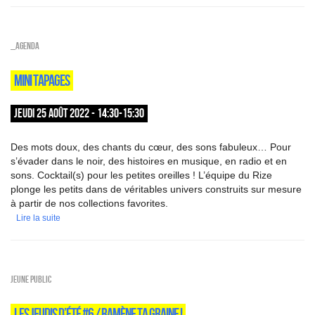
_Agenda
MINI TAPAGES
JEUDI 25 AOÛT 2022 - 14:30-15:30
Des mots doux, des chants du cœur, des sons fabuleux… Pour
s’évader dans le noir, des histoires en musique, en radio et en
sons. Cocktail(s) pour les petites oreilles ! L’équipe du Rize
plonge les petits dans de véritables univers construits sur mesure
à partir de nos collections favorites.
Lire la suite
Jeune public
LES JEUDIS D’ÉTÉ #6 / RAMÈNE TA GRAINE !