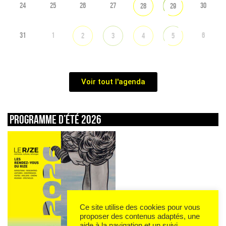
24
25
26
27
30
28
29
31
1
6
2
3
4
5
Voir tout l'agenda
Programme d’été 2026
Ce site utilise des cookies pour vous
proposer des contenus adaptés, une
aide à la navigation et un suivi