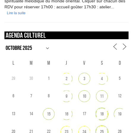
spiritualité mélodique du monde oriental. Cliquer sur chacun des
RDV pour réserver 17h00 : accueil goûter 17h30 : atelier...
Lire la suite
Agenda culturel
L
M
M
J
V
S
D
29
30
1
5
2
3
4
6
7
8
12
9
10
11
13
14
17
15
16
18
19
20
21
22
26
23
24
25