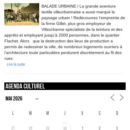
BALADE URBAINE / La grande aventure
textile villeurbannaise a aussi marqué le
paysage urbain ! Redécouvrez l’empreinte de
la firme Gillet, plus gros employeur de
Villeurbanne spécialiste de la teinture et des
apprêts et employant jusqu’à 2000 personnes, dans le quartier
Flachet. Alors que la destruction des lieux de production a
permis de redessiner la ville, de nombreux logements ouvriers à
l’architecture toute particulière perdurent discrètement au fil des
rues.
Lire la suite
Agenda culturel
L
M
M
J
V
S
D
27
28
29
1
2
3
30