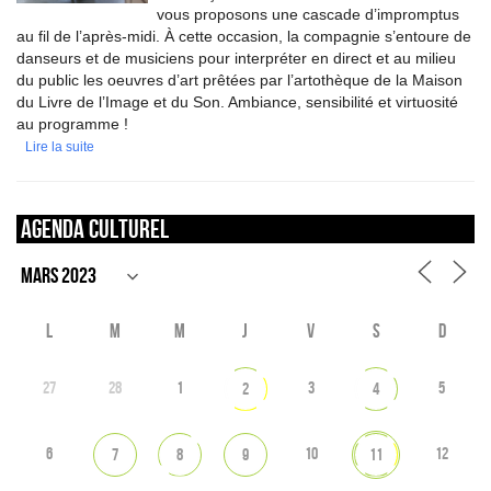
vous proposons une cascade d’impromptus
au fil de l’après-midi. À cette occasion, la compagnie s’entoure de
danseurs et de musiciens pour interpréter en direct et au milieu
du public les oeuvres d’art prêtées par l’artothèque de la Maison
du Livre de l’Image et du Son. Ambiance, sensibilité et virtuosité
au programme !
Lire la suite
Agenda culturel
L
M
M
J
V
S
D
27
28
1
3
5
2
4
6
10
12
7
8
9
11