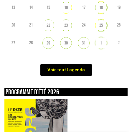
13
14
15
17
19
16
18
20
21
24
26
22
23
25
27
28
2
29
30
31
1
Voir tout l'agenda
Programme d’été 2026