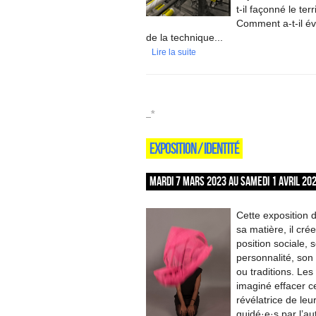
t-il façonné le ter
Comment a-t-il évo
de la technique...
Lire la suite
_*
EXPOSITION / IDENTITÉ
MARDI 7 MARS 2023 AU SAMEDI 1 AVRIL 202
Cette exposition 
sa matière, il cré
position sociale, 
personnalité, son
ou traditions. Les
imaginé effacer c
révélatrice de leu
guidé·e·s par l’a