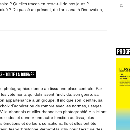
ritoire ? Quelles traces en reste-t-il de nos jours ?
25
lué ? Du passé au présent, de l'artisanat à l'innovation,
Prog
3 - TOUTE LA JOURNÉE
de photographies donne au tissu une place centrale. Par
e les vêtements qui définissent l’individu, son genre, sa
son appartenance à un groupe. Il indique son identité, sa
 choix d’adhérer ou de rompre avec les normes, usages
 Villeurbannais et Villeurbannaises photographié·e·s ici ont
es codes et donner une autre fonction au tissu, plus
rs émotions et de leurs sensations. Ils et elles ont été
uteur Jean-Christophe Vermot-Gauchy pour l’écriture des