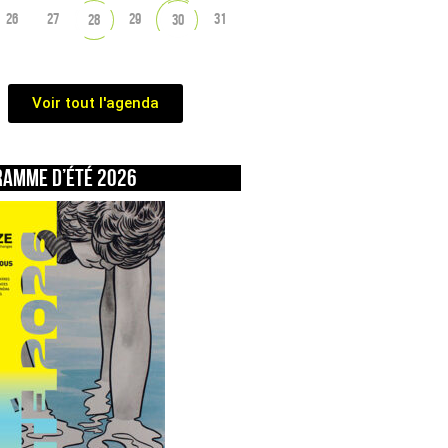
26
27
29
31
28
30
Voir tout l'agenda
ramme d’été 2026