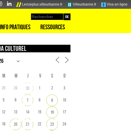
Lerizeplus.villeurbanne.fr
Villeurbanne.fr
Viva en ligne
Info pratiques
Ressources
a culturel
M
M
J
V
S
D
28
29
1
2
3
30
5
6
8
10
7
9
12
13
14
15
17
16
19
22
24
20
21
23