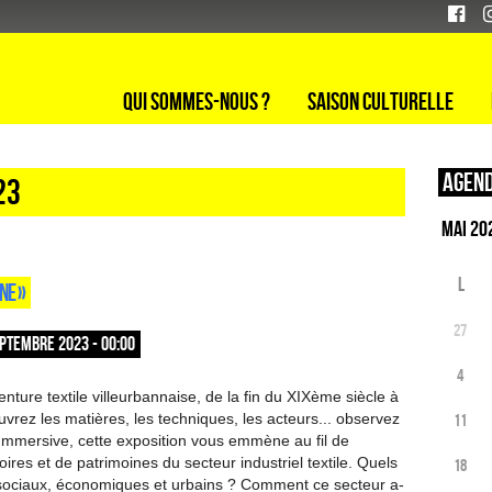
Qui sommes-nous ?
Saison culturelle
Agend
23
L
NE »
27
PTEMBRE 2023 - 00:00
4
nture textile villeurbannaise, de la fin du XIXème siècle à
vrez les matières, les techniques, les acteurs... observez
11
Immersive, cette exposition vous emmène au fil de
oires et de patrimoines du secteur industriel textile. Quels
18
sociaux, économiques et urbains ? Comment ce secteur a-