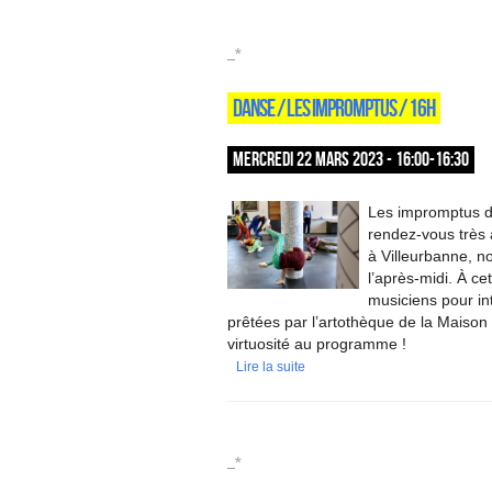
_*
DANSE / LES IMPROMPTUS / 16H
MERCREDI 22 MARS 2023 - 16:00-16:30
Les impromptus d
rendez-vous très 
à Villeurbanne, n
l’après-midi. À c
musiciens pour int
prêtées par l’artothèque de la Maison 
virtuosité au programme !
Lire la suite
_*