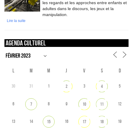
les regards et les approches entre enfants et
adultes dans le discours, les jeux et la
manipulation.
Lire la suite
Agenda culturel
L
M
M
J
V
S
D
30
31
1
3
5
2
4
6
8
9
12
7
10
11
13
14
16
19
15
17
18