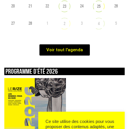
20
21
22
24
26
23
25
27
28
1
3
5
2
4
Voir tout l'agenda
Programme d’été 2026
Ce site utilise des cookies pour vous
proposer des contenus adaptés, une