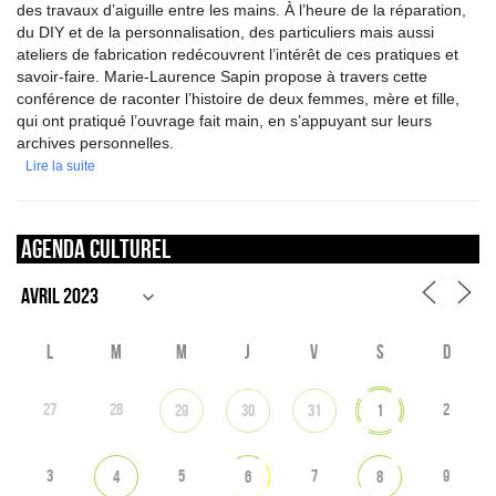
des travaux d’aiguille entre les mains. À l’heure de la réparation,
du DIY et de la personnalisation, des particuliers mais aussi
ateliers de fabrication redécouvrent l’intérêt de ces pratiques et
savoir-faire. Marie-Laurence Sapin propose à travers cette
conférence de raconter l’histoire de deux femmes, mère et fille,
qui ont pratiqué l’ouvrage fait main, en s’appuyant sur leurs
archives personnelles.
Lire la suite
Agenda culturel
L
M
M
J
V
S
D
27
28
2
29
30
31
1
3
5
7
9
4
6
8