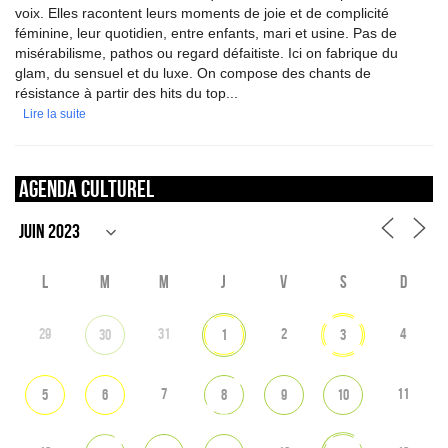
voix. Elles racontent leurs moments de joie et de complicité
féminine, leur quotidien, entre enfants, mari et usine. Pas de
misérabilisme, pathos ou regard défaitiste. Ici on fabrique du
glam, du sensuel et du luxe. On compose des chants de
résistance à partir des hits du top...
Lire la suite
Agenda culturel
L
M
M
J
V
S
D
29
31
2
4
30
1
3
7
11
5
6
8
9
10