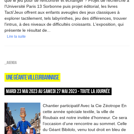
que le jeu pour se rencontrer et échanger ? Projet de recherche à
l'Université Paris 13 Sorbonne puis projet éditorial, les livres
Tacti'Jeux offrent aux enfants aveugles des jeux classiques à
explorer tactilement, tels labyrinthes, jeu des différences, trouver
l'intrus, à des niveaux de difficultés croissants. L'exposition, qui
présente le résultat de...
Lire la suite
_Agenda
UNE GÉANTE VILLEURBANNAISE
MARDI 23 MAI 2023 AU SAMEDI 27 MAI 2023 - TOUTE LA JOURNÉE
Chantier participatif Avec la Cie Zéotrope En
cette année spéciale textile, la ville de
Roubaix est notre invitée d’honneur. Ce sera
l’occasion d’une rencontre au sommet. Celle
du Géant Bibilolo, venu tout droit en bleu de