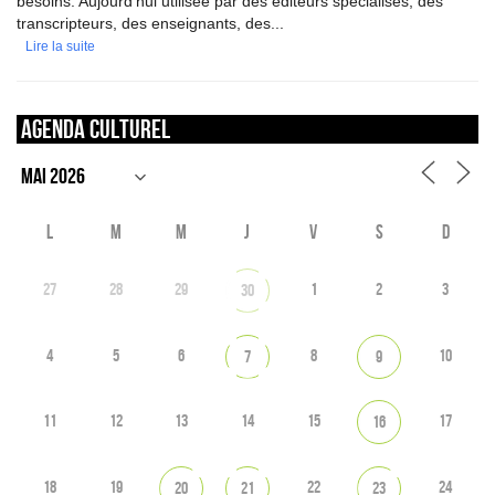
besoins. Aujourd'hui utilisée par des éditeurs spécialisés, des
transcripteurs, des enseignants, des...
Lire la suite
Agenda culturel
L
M
M
J
V
S
D
27
28
29
1
2
3
30
4
5
6
8
10
7
9
11
12
13
14
15
17
16
18
19
22
24
20
21
23