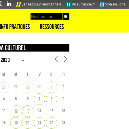
Lerizeplus.villeurbanne.fr
Villeurbanne.fr
Viva en ligne
Info pratiques
Ressources
a culturel
M
M
J
V
S
D
28
30
2
27
29
1
4
5
6
9
7
8
11
14
15
16
12
13
18
23
19
20
21
22