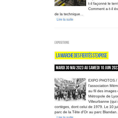
t-il façonné le ter
Comment a-t-il évo
de la technique...
Lire la suite
EXPOSITIONS
LA MARCHE DES FIERTÉS S’EXPOSE
MARDI 30 MAI 2023 AU SAMEDI 10 JUIN 202
EXPO PHOTOS / À l
l'association Mémo
au fil des images
Métropole de Lyo
Villeurbanne (qui
cortèges, dont celui de 1979. Le 10 ju
parc de la Tête d'Or au parc Blandan.
Lire la suite