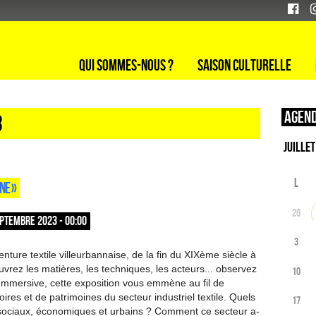
Qui sommes-nous ?
Saison culturelle
Agend
3
L
NE »
26
PTEMBRE 2023 - 00:00
3
nture textile villeurbannaise, de la fin du XIXème siècle à
vrez les matières, les techniques, les acteurs... observez
10
Immersive, cette exposition vous emmène au fil de
oires et de patrimoines du secteur industriel textile. Quels
17
sociaux, économiques et urbains ? Comment ce secteur a-