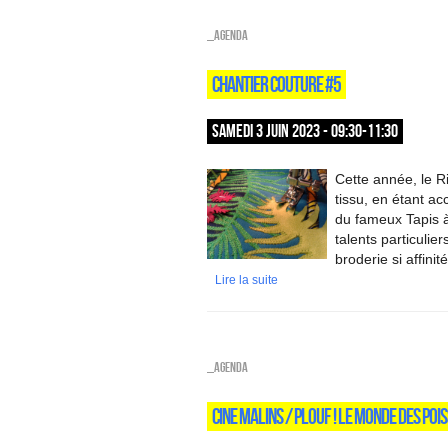
_Agenda
CHANTIER COUTURE #5
SAMEDI 3 JUIN 2023 - 09:30-11:30
Cette année, le R
tissu, en étant a
du fameux Tapis à
talents particulie
broderie si affinit
Lire la suite
_Agenda
CINE MALINS / PLOUF ! LE MONDE DES POI