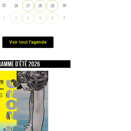
25
30
26
27
28
29
1
6
2
3
4
5
Voir tout l'agenda
ramme d’été 2026