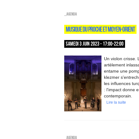
_Agenda
MUSIQUE DU PROCHE ET MOYEN-ORIENT
SAMEDI 3 JUIN 2023 - 17:00-22:00
Un violon crisse. 
artèlement inlass
entame une pompe
klezmer s'entrec
les influences tu
: l'impact donne 
contemporain.
Lire la suite
_Agenda