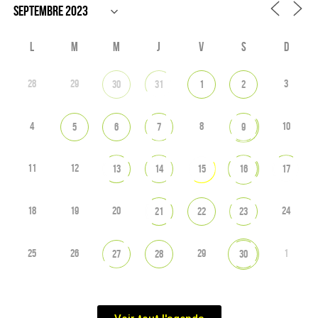
L
M
M
J
V
S
D
28
29
3
30
31
1
2
4
8
10
5
6
7
9
11
12
13
14
15
16
17
18
19
20
24
21
22
23
25
26
29
1
27
28
30